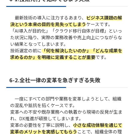
最新技術の導入に注力するあまり、
ビジネス課題の解
決という本来の目的を見失ってしまう
ケースです。
「AI導入が目的化」「クラウド移行自体が目標」といっ
た状況に陥り、実際の業務改善や売上向上につながらな
い結果となってしまいます。
技術選定の前に
「何を解決したいのか」「どんな成果を
求めるのか」を明確に定義することが重要
です。
6-2.全社一律の変革を急ぎすぎる失敗
一度にすべての部門や業務を変革しようとして、組織
の混乱や抵抗を招くケースです。
変革への不安や既存業務への執着から現場の反発が生ま
れ、DX推進が頓挫してしまいます。
変革の必要性を丁寧に説明し、
小さな成功体験を通じて
変革のメリットを実感してもらう
ことで、組織全体の理