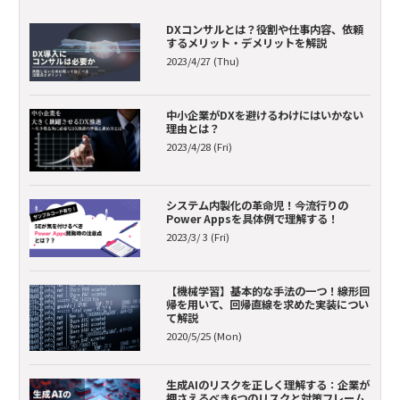
DXコンサルとは？役割や仕事内容、依頼
するメリット・デメリットを解説
2023/4/27 (Thu)
中小企業がDXを避けるわけにはいかない
理由とは？
2023/4/28 (Fri)
システム内製化の革命児！今流行りの
Power Appsを具体例で理解する！
2023/3/ 3 (Fri)
【機械学習】基本的な手法の一つ！線形回
帰を用いて、回帰直線を求めた実装につい
て解説
2020/5/25 (Mon)
生成AIのリスクを正しく理解する：企業が
押さえるべき6つのリスクと対策フレーム