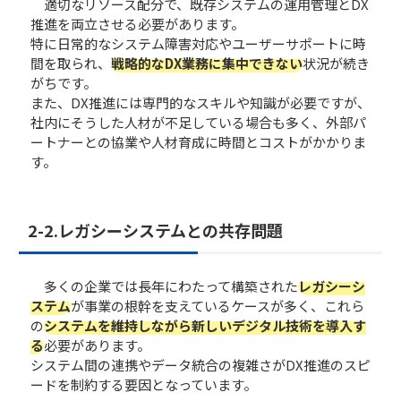
適切なリソース配分で、既存システムの運用管理とDX
推進を両立させる必要があります。
特に日常的なシステム障害対応やユーザーサポートに時
間を取られ、
戦略的なDX業務に集中できない
状況が続き
がちです。
また、DX推進には専門的なスキルや知識が必要ですが、
社内にそうした人材が不足している場合も多く、外部パ
ートナーとの協業や人材育成に時間とコストがかかりま
す。
2-2.​​レガシーシステムとの共存問題
多くの企業では長年にわたって構築された
レガシーシ
ステム
が事業の根幹を支えているケースが多く、これら
の
システムを維持しながら新しいデジタル技術を導入す
る
必要があります。
システム間の連携やデータ統合の複雑さがDX推進のスピ
ードを制約する要因となっています。