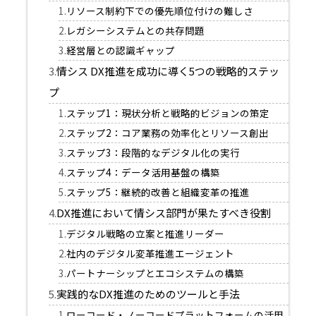
​​リソース制約下での優先順位付けの難しさ
​​レガシーシステムとの共存問題
​​経営層との認識ギャップ
情シス DX推進を成功に導く5つの戦略的ステッ
プ​
​​ステップ1：現状分析と戦略的ビジョンの策定
​​ステップ2：コア業務の効率化とリソース創出
​​ステップ3：段階的なデジタル化の実行
ステップ4：データ活用基盤の構築
ステップ5：継続的改善と組織変革の推進
​​​​​​​​DX推進において情シス部門が果たすべき役割
デジタル戦略の立案と推進リーダー
社内のデジタル変革推進エージェント
パートナーシップとエコシステムの構築
実践的なDX推進のためのツールと手法
ローコード・ノーコードプラットフォームの活用