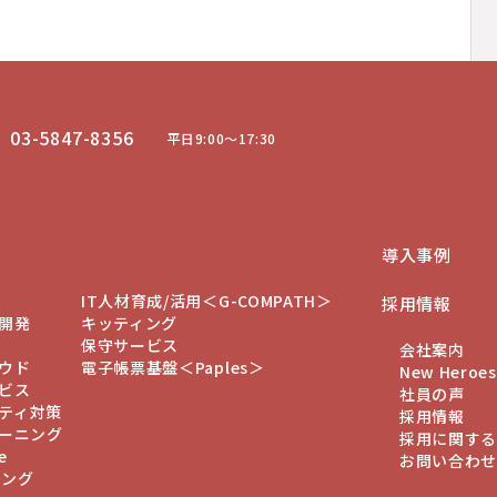
03-5847-8356
平日9:00〜17:30
導入事例
IT人材育成/活用＜G-COMPATH＞
採用情報
開発
キッティング
保守サービス
会社案内
ウド
電子帳票基盤＜Paples＞
New Heroes
ビス
社員の声
ティ対策
採用情報
トレーニング
採用に関す
e
お問い合わ
ニング