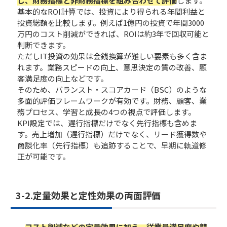
し、財務指標と非財務指標を組み合わせて評価
します。
基本的なROI計算では、投資により得られる年間利益と
投資総額を比較します。例えば1億円の投資で年間3000
万円のコスト削減ができれば、ROIは約3年で回収可能と
判断できます。
ただしIT投資の効果は金銭換算が難しい要素も多く含ま
れます。業務スピードの向上、意思決定の質の改善、顧
客満足度の向上などです。
そのため、バランスト・スコアカード（BSC）のような
多面的評価フレームワークが有効です。財務、顧客、業
務プロセス、学習と成長の4つの視点で評価します。
KPI設定では、遅行指標だけでなく先行指標も含めま
す。売上増加（遅行指標）だけでなく、リード獲得数や
商談化率（先行指標）も追跡することで、早期に軌道修
正が可能です。
3-2.定量効果と定性効果の両面評価
コスト削減などの定量効果に加え、従業員満足度や競