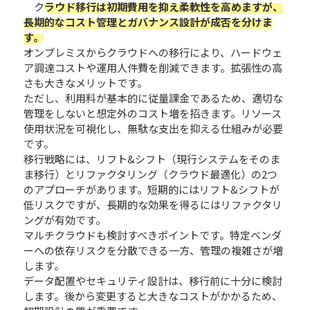
ク
ラウド移行は初期費用を抑え柔軟性を高めますが、
長期的なコスト管理とガバナンス設計が成否を分けま
す。
オンプレミスからクラウドへの移行により、ハードウェ
ア調達コストや運用人件費を削減できます。拡張性の高
さも大きなメリットです。
ただし、利用料が基本的に従量課金であるため、適切な
管理をしないと想定外のコスト増を招きます。リソース
使用状況を可視化し、無駄な支出を抑える仕組みが必要
です。
移行戦略には、リフト&シフト（現行システムをそのま
ま移行）とリファクタリング（クラウド最適化）の2つ
のアプローチがあります。短期的にはリフト&シフトが
低リスクですが、長期的な効果を得るにはリファクタリ
ングが有効です。
マルチクラウドも検討すべきポイントです。特定ベンダ
ーへの依存リスクを分散できる一方、管理の複雑さが増
します。
データ配置やセキュリティ設計は、移行前に十分に検討
します。後から変更すると大きなコストがかかるため、