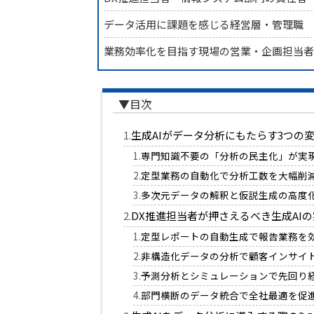
データ活用に課題を感じる経営層・管理職
業務効率化を目指す現場の営業・企画担当
生成AIがデータ分析にもたらす3つの
専門知識不要の「分析の民主化」が実
定型業務の自動化で分析工数を大幅削
多次元データの解釈と仮説生成の高度
DX推進担当者が押さえるべき生成AI
定型レポートの自動生成で報告業務を
非構造化データの分析で顧客インサイ
予測分析とシミュレーションで先回り
部門横断のデータ統合で全社最適を促