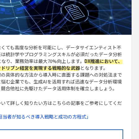
なくても高度な分析を可能にし、データサイエンティスト不
来は統計学やプログラミングスキルが必須だったデータ分析
なり、業務効率は最大70%向上します。
DX推進において、
タドリブン経営を実現する戦略的な武器
となります。
際の具体的な方法から導入時に直面する課題への対処法まで
悩む企業でも、生成AIを活用すれば迅速なデータ分析環境
、競合他社に先駆けたデータ活用体制を確立しましょう。
ついて詳しく知りたい方はこちらの記事をご参考にしてくだ
進担当者が知るべき導入戦略と成功の方程式」