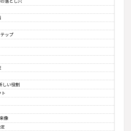
つの落とし穴
護
ステップ
証
新しい役割
フト
未来像
決定