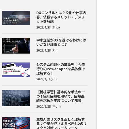
DXコンサルとは？役割や仕事内
容、依頼するメリット・デメリ
ットを解説
2023/4/27 (Thu)
中小企業がDXを避けるわけには
いかない理由とは？
2023/4/28 (Fri)
システム内製化の革命児！今流
行りのPower Appsを具体例で
理解する！
2023/3/ 3 (Fri)
【機械学習】基本的な手法の一
つ！線形回帰を用いて、回帰直
線を求めた実装について解説
2020/5/25 (Mon)
生成AIのリスクを正しく理解す
る：企業が押さえるべき6つのリ
スクと対策フレームワーク