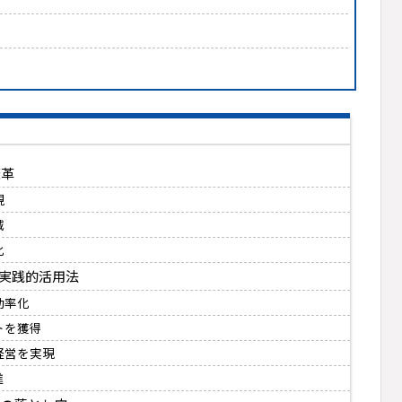
者
変革
現
減
化
の実践的活用法
効率化
トを獲得
経営を実現
進