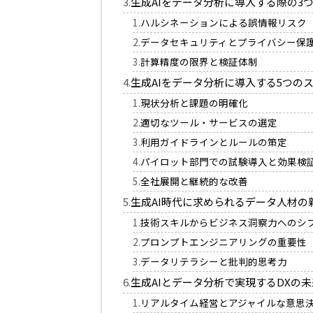
生成AIをデータ分析に導入する際の3
ハルシネーションによる誤情報リスク
データセキュリティとプライバシー保
計算精度の限界と検証体制
生成AIをデータ分析に導入する5つの
現状分析と課題の明確化
適切なツール・サービスの選定
利用ガイドラインとルールの策定
パイロット部門での試験導入と効果検
全社展開と継続的な改善
生成AI時代に求められるデータ人材の
技術スキルからビジネス洞察力へのシ
プロンプトエンジニアリングの重要性
データリテラシーと批判的思考力
生成AIとデータ分析で実現するDXの
リアルタイム経営とアジャイルな意思