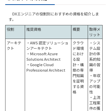
DXエンジニアの役割別におすすめの資格を紹介しま
す。
役割
推奨資格
概要
取得メ
リット
アーキテ
・AWS 認定ソリューショ
クラウ
・シス
クト
ンアーキテクト
ド環境
テム設
・Microsoft Azure
におけ
計の体
Solutions Architect
る設
系的知
・Google Cloud
計・構
識の習
Professional Architect
築の専
得
門知識
・年収
を証明
アップ
する資
の可能
格
性
・上流
工程案
件の獲