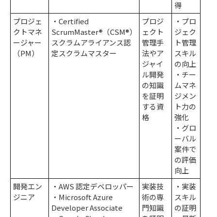
得
プロジェ
・Certified
プロジ
・プロ
クトマネ
ScrumMaster®（CSM®）
ェクト
ジェク
ージャー
スクラムアライアンス認
管理手
ト管理
（
PM
）
定スクラムマスター
法やア
スキル
ジャイ
の向上
ル開発
・チー
の知識
ムマネ
を証明
ジメン
する資
ト力の
格
強化
・グロ
ーバル
案件で
の評価
向上
開発エン
・AWS 認定デベロッパー
実装技
・実装
ジニア
・Microsoft Azure
術の専
スキル
Developer Associate
門知識
の証明