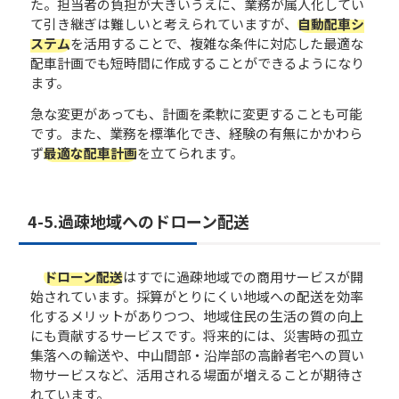
た。担当者の負担が大きいうえに、業務が属人化してい
て引き継ぎは難しいと考えられていますが、
自動配車シ
ステム
を活用することで、複雑な条件に対応した最適な
配車計画でも短時間に作成することができるようになり
ます。
急な変更があっても、計画を柔軟に変更することも可能
です。また、業務を標準化でき、経験の有無にかかわら
ず
最適な配車計画
を立てられます。
4-5.過疎地域へのドローン配送
ドローン配送
はすでに過疎地域での商用サービスが開
始されています。採算がとりにくい地域への配送を効率
化するメリットがありつつ、地域住民の生活の質の向上
にも貢献するサービスです。将来的には、災害時の孤立
集落への輸送や、中山間部・沿岸部の高齢者宅への買い
物サービスなど、活用される場面が増えることが期待さ
れています。