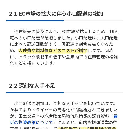
2-1.EC市場の拡大に伴う小口配送の増加
通信販売の普及により、EC市場が拡大したため、個人
宅への小口配送が急増しました。小口配送は、大口配送
に比べて配送回数が多く、再配達の割合も高くなるた
め、
人件費や燃料費などのコストが増加
します。同時
に、トラック積載率の低下や倉庫内での在庫管理の複雑
化なども招いています。
2-2.深刻な人手不足
小口配送の増加は、深刻な人手不足を招いています。
かねてよりドライバーの高齢化が問題視されてきました
が、国土交通省の総合政策局物流政策課の調査資料「
最
近の物流政策について
」によると、道路貨物運送業の従
事者の年齢構成に関して
"全産業平均より若年層の割合