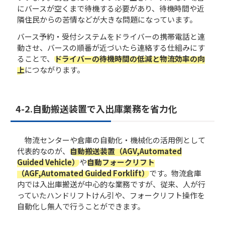
にバースが空くまで待機する必要があり、待機時間や近
隣住民からの苦情などが大きな問題になっています。
バース予約・受付システムをドライバーの携帯電話と連
動させ、バースの順番が近づいたら連絡する仕組みにす
ることで、
ドライバーの待機時間の低減と物流効率の向
上
につながります。
4-2.自動搬送装置で入出庫業務を省力化
物流センターや倉庫の自動化・機械化の活用例として
代表的なのが、
自動搬送装置（AGV,Automated
Guided Vehicle）
や
自動フォークリフト
（AGF,Automated Guided Forklift）
です。物流倉庫
内では入出庫搬送が中心的な業務ですが、従来、人が行
っていたハンドリフトけん引や、フォークリフト操作を
自動化し無人で行うことができます。