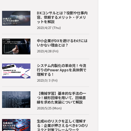
DXコンサルとは？役割や仕事内
容、依頼するメリット・デメリ
ットを解説
2023/4/27 (Thu)
中小企業がDXを避けるわけには
いかない理由とは？
2023/4/28 (Fri)
システム内製化の革命児！今流
行りのPower Appsを具体例で
理解する！
2023/3/ 3 (Fri)
【機械学習】基本的な手法の一
つ！線形回帰を用いて、回帰直
線を求めた実装について解説
2020/5/25 (Mon)
生成AIのリスクを正しく理解す
る：企業が押さえるべき6つのリ
スクと対策フレームワーク