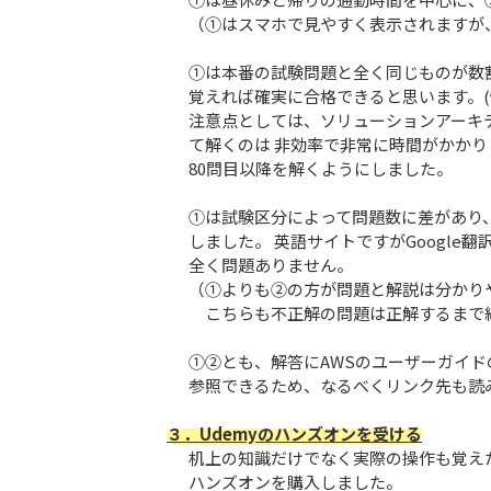
（①はスマホで見やすく表示されますが
①は本番の試験問題と全く同じものが数
覚えれば確実に合格できると思います。(
注意点としては、ソリューションアーキ
て解くのは 非効率で非常に時間がかか
80問目以降を解くようにしました。
①は試験区分によって問題数に差があり、
しました。 英語サイトですがGoogle
全く問題ありません。
（①よりも②の方が問題と解説は分かり
こちらも不正解の問題は正解するまで
①②とも、解答にAWSのユーザーガイ
参照できるため、なるべくリンク先も読
３．Udemyのハンズオンを受ける
机上の知識だけでなく実際の操作も覚えた
ハンズオンを購入しました。