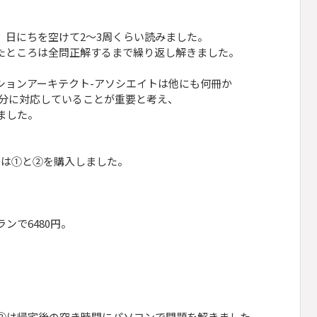
、日にちを空けて2～3周くらい読みました。
たところは全問正解するまで繰り返し解きました。
ションアーキテクト-アソシエイトは他にも何冊か
区分に対応していることが重要と考え、
ました。
ィは①と②を購入しました。
で6480円。
②は帰宅後の空き時間にパソコンで問題を解きました。