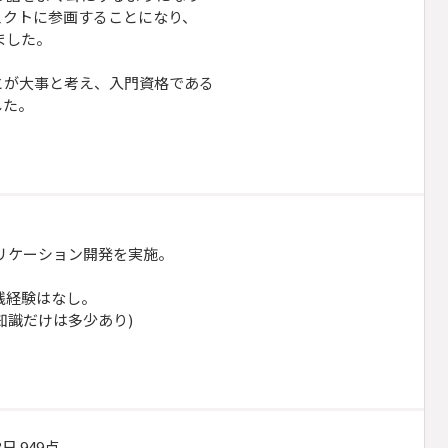
ェクトに参画することになり、
ました。
とが大事と考え、入門資格である
した。
プリケーション開発を実施。
践経験はなし。
識だけは多少あり)
 949点