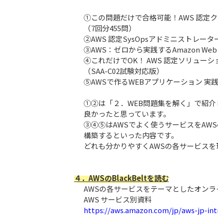
①この問題だけで合格可能！AWS 認定
（7回分455問）
②AWS 認定SysOpsアドミニストレー
③AWS：ゼロから実践するAmazon We
④これだけでOK！ AWS 認定ソリュー
（SAA-C02試験対応版）
⑤AWSで作るWEBアプリケーション 実
①②は「２．WEB問題集を解く」で紹介
良かったと思っています。
③④⑤はAWSでよく使うサービスをAW
構築するといった内容です。
どれも分かりやすくAWSの各サービス
４．AWSのBlackBeltを読む
AWSの各サービスをテーマとしたオン
AWS サービス別資料
https://aws.amazon.com/jp/aws-jp-int