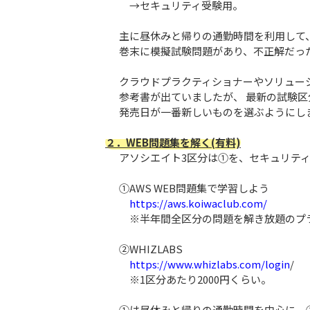
→セキュリティ受験用。
主に昼休みと帰りの通勤時間を利用して
巻末に模擬試験問題があり、不正解だっ
クラウドプラクティショナーやソリュー
参考書が出ていましたが、 最新の試験
発売日が一番新しいものを選ぶようにし
２．WEB問題集を解く(有料)
アソシエイト3区分は①を、セキュリテ
①AWS WEB問題集で学習しよう
https://aws.koiwaclub.com/
※半年間全区分の問題を解き放題のプラン
②WHIZLABS
https://www.whizlabs.com/login
/
※1区分あたり2000円くらい。
①は昼休みと帰りの通勤時間を中心に、