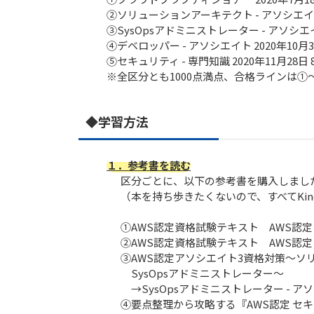
②ソリューションアーキテクト - アソシエイト 2
③SysOpsアドミニストレーター - アソシエイト
④デベロッパー - アソシエイト 2020年10月3
⑤セキュリティ - 専門知識 2020年11月28日 
※全区分とも1000点満点、合格ラインは①～
◆学習方法
１．参考書を読む
区分ごとに、以下の参考書を購入しまし
（本を持ち歩きたくないので、すべてKin
①AWS認定資格試験テキスト AWS認
②AWS認定資格試験テキスト AWS認
③AWS認定アソシエイト3資格対策～ソ
SysOpsアドミニストレーター～
→SysOpsアドミニストレーター - ア
④要点整理から攻略する『AWS認定 セ