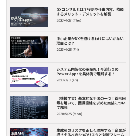
DXコンサルとは？役割や仕事内容、依頼
するメリット・デメリットを解説
2023/4/27 (Thu)
中小企業がDXを避けるわけにはいかない
理由とは？
2023/4/28 (Fri)
システム内製化の革命児！今流行りの
Power Appsを具体例で理解する！
2023/3/ 3 (Fri)
【機械学習】基本的な手法の一つ！線形回
帰を用いて、回帰直線を求めた実装につい
て解説
2020/5/25 (Mon)
生成AIのリスクを正しく理解する：企業が
押さえるべき6つのリスクと対策フレーム