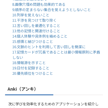
8.画像穴埋め問題も効果的である
9.順序の定まらない集合を覚えようとしないこと
10.列挙を覚えないこと
11.干渉を見つけて取り除く
12.言い回しを最適化すること
13.他の記憶と関連付けること
14.個人体験や具体例を絡めること
15.感情と結びつけること
16.文脈のヒントを利用して言い回しを簡潔に
17.記憶カードが冗長であることは最小情報原則に矛盾
しない
18.情報源を示すこと
19.日付を記録すること
20.優先順位をつけること
Anki（アンキ）
次に学びを効率化するためのアプリケーションを紹介し