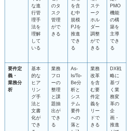
な進
のタ
を含
ステ
PMO
行管
スク
む中
ーク
機能
理手
管理
規模
ホル
の構
法を
がで
PJ
を
ダー
築を
理解
きる
推進
調整
主導
して
でき
がで
でき
いる
る
きる
る
要件定
基本
業務
As-
業務
DX戦
義・
的な
フロ
Is/To-
改革
略に
業務分
ヒア
ーの
Be分
を含
基づ
析
リン
整理
析と
む要
く業
グ手
と課
シス
件定
務変
法と
題抽
テム
義を
革の
文書
出が
要件
リー
企
化が
でき
への
ドで
画・
でき
る
落と
きる
推進