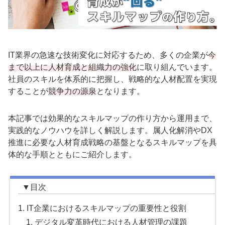
IT
業界の急速な技術変化に対応するため、多くの企業が
今
まで以上に人材育成と組織力の強化
に取り組んでいます。
社員のスキルを体系的に把握し、戦略的な人材配置を実現
することが
競争力の源泉
となります。
本記事では効果的なスキルマップの作り方から運用まで、
実践的なノウハウを詳しく解説します。属人化解消や
DX
推進に必要な人材育成戦略の基盤となるスキルマップを具
体的な手順とともにご紹介します。
IT企業におけるスキルマップの重要性と役割
デジタル変革時代における人材管理の課題