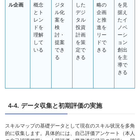
ル企画
概念
ジタ
した
略の
を見
とト
ル化
デジ
企画
据え
レン
案を
タル
と推
たイ
ドを
検
投資
進を
ノベ
理解
討・
計画
リー
ーシ
して
提案
を策
ドで
ョン
いる
でき
定で
きる
創出
る
きる
を主
導で
きる
4-4.
データ収集と初期評価の実施
スキルマップの基礎データとして現在のスキル状況を多角
的に収集します。具体的には、自己評価アンケート（本人