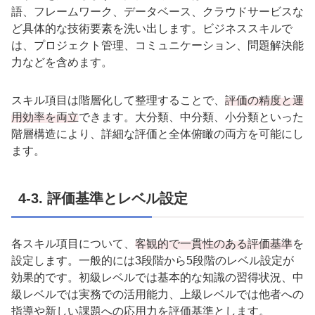
語、フレームワーク、データベース、クラウドサービスな
ど具体的な技術要素を洗い出します。ビジネススキルで
は、プロジェクト管理、コミュニケーション、問題解決能
力などを含めます。
スキル項目は階層化して整理することで、
評価の精度と運
用効率を両立
できます。大分類、中分類、小分類といった
階層構造により、詳細な評価と全体俯瞰の両方を可能にし
ます。
4-3.
評価基準とレベル設定
各スキル項目について、
客観的で一貫性のある評価基準
を
設定します。一般的には
3
段階から
5
段階のレベル設定が
効果的です。初級レベルでは基本的な知識の習得状況、中
級レベルでは実務での活用能力、上級レベルでは他者への
指導や新しい課題への応用力を評価基準とします。