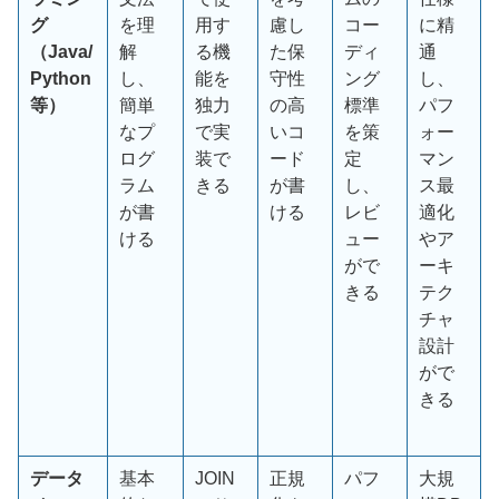
グ
を理
用す
慮し
コー
に精
（Java/
解
る機
た保
ディ
通
Python
し、
能を
守性
ング
し、
等）
簡単
独力
の高
標準
パフ
なプ
で実
いコ
を策
ォー
ログ
装で
ード
定
マン
ラム
きる
が書
し、
ス最
が書
ける
レビ
適化
ける
ュー
やア
がで
ーキ
きる
テク
チャ
設計
がで
きる
データ
基本
JOIN
正規
パフ
大規