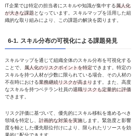
IT
企業では特定の担当者にスキルや知識が集中する
属人化
が大きな課題
となっています。スキルマップを活用した組
織的な取り組みにより、この課題の解決を図ります。
6-1.
スキル分布の可視化による課題発見
スキルマップを通じて組織全体のスキル分布を可視化する
ことで、
属人化のリスクポイントを特定
できます。特定の
スキルを持つ人材が少数に限られている場合、その人材の
不在時における
業務継続リスクが高まり
ます。また、高度
なスキルを持つベテラン社員の
退職リスクも定量的に評価
できます。
リスク評価に基づいて、優先的にスキル移転を進めるべき
領域を特定し、
計画的な対策を実施
します。緊急度と影響
度を軸とした優先順位付けにより、限られたリソースを効
果的に配分できます。