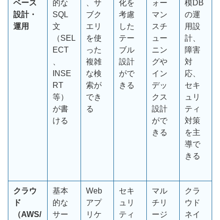
ベース
的な
、サ
化を
ォー
模
DB
設計・
SQL
ブク
考慮
マン
の運
運用
文
エリ
した
スチ
用設
（
SEL
を使
テー
ュー
計、
ECT
った
ブル
ニン
障害
、
複雑
設計
グや
対
INSE
な検
がで
イン
応、
RT
索が
きる
デッ
セキ
等）
でき
クス
ュリ
が書
る
設計
ティ
ける
がで
対策
きる
を主
導で
きる
クラウ
基本
Web
セキ
マル
クラ
ド
的な
アプ
ュリ
チリ
ウド
（AWS/
サー
リケ
ティ
ージ
ネイ