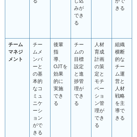
る
し込
がで
みが
きる
でき
る
チーム
チー
後輩
チー
人材
組織
マネジ
ムメ
指
ムの
育成
横断
メント
ンバ
導、
目標
計画
的な
ーと
OJT
を
設定
の策
チー
の基
効果
と進
定と
ム運
本的
的に
捗管
モチ
営と
なコ
実施
理が
ベー
人材
ミュ
でき
でき
ショ
戦略
ニケ
る
る
ン管
を主
ーシ
理が
導で
ョン
でき
きる
がで
る
きる