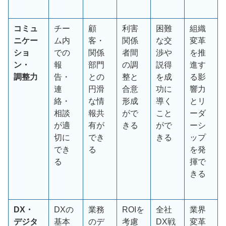
コミュ
チー
顧
利害
困難
組織
ニケー
ム内
客・
関係
な交
変革
ショ
での
関係
者間
渉や
を推
ン・
報
部門
の調
説得
進す
調整力
告・
との
整と
を成
る影
連
円滑
合意
功に
響力
絡・
な情
形成
導く
とリ
相談
報共
がで
こと
ーダ
が適
有が
きる
がで
ーシ
切に
でき
きる
ップ
でき
る
を発
る
揮で
きる
DX・
DXの
業務
ROIを
全社
業界
デジタ
基本
のデ
考慮
DX
戦
変革