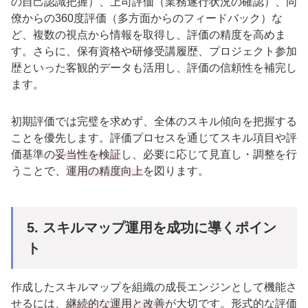
の自己認識把握）、上司評価（業務遂行状況の確認）、同
僚からの
360
度評価（多方面からのフィードバック）な
ど、複数の視点から情報を取得し、評価の精度を高めま
す。さらに、保有資格や研修受講履歴、プロジェクト参加
歴といった客観的データも活用し、評価の信頼性を補完し
ます。
初期評価では完璧を求めず、全体のスキル傾向を把握する
ことを優先します。評価プロセスを通じてスキル項目や評
価基準の
妥当性を検証
し、必要に応じて見直し・調整を行
うことで、
運用の精度向上
を図ります。
5.
スキルマップ運用を成功に導くポイン
ト
作成したスキルマップを組織の成長エンジンとして機能さ
せるには、
継続的な運用と改善
が大切です。形式的な評価