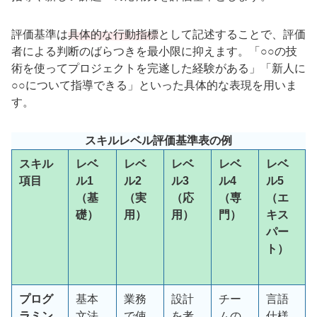
評価基準は
具体的な行動指標
として記述することで、評価
者による判断のばらつきを最小限に抑えます。「○○の技
術を使ってプロジェクトを完遂した経験がある」「新人に
○○について指導できる」といった具体的な表現を用いま
す。
スキルレベル評価基準表の例
スキル
レベ
レベ
レベ
レベ
レベ
項目
ル
1
ル
2
ル
3
ル
4
ル
5
（基
（実
（応
（専
（エ
礎）
用）
用）
門）
キス
パー
ト）
プログ
基本
業務
設計
チー
言語
ラミン
文法
で使
を考
ムの
仕様