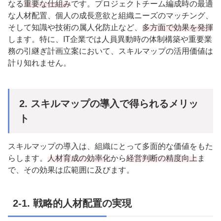
なる
重要な仕組み
です。プロジェクトチーム編成時の最適
な人材配置、個人の成長意欲と組織ニーズのマッチング、
そして知識や技術の属人化防止など、
多方面で効果を発揮
します。特に、
IT
企業では人員異動時の体制構築や重要業
務の引継ぎ計画立案において、スキルマップの活用価値は
計り知れません。
2.
スキルマップの導入で得られるメリッ
ト
スキルマップの導入は、組織にとって多面的な価値をもた
らします。
人材育成の効率化
から
経営判断の精度向上
ま
で、その効果は広範囲に及びます。
2-1.
戦略的人材配置の実現