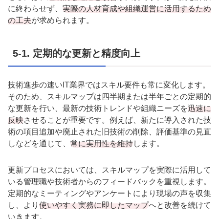
に終わらせず、
実際の人材育成や組織運営に活用するため
の工夫
が求められます。
5-1.
定期的な更新と精度向上
技術進歩の速い
IT
業界ではスキル要件も常に変化します。
そのため、スキルマップは四半期または半年ごとの定期的
な更新を行い、最新の技術トレンドや組織ニーズを
迅速に
反映
させることが重要です。例えば、新たに導入された技
術の項目追加や廃止された旧技術の削除、評価基準の見直
しなどを通じて、
常に実用性を維持
します。
更新プロセスにおいては、スキルマップを実際に活用して
いる管理職や技術者からのフィードバックを重視します。
定期的なミーティングやアンケートにより現場の声を収集
し、より
使いやすく実務に即したマップ
へと改善を続けて
いきます。