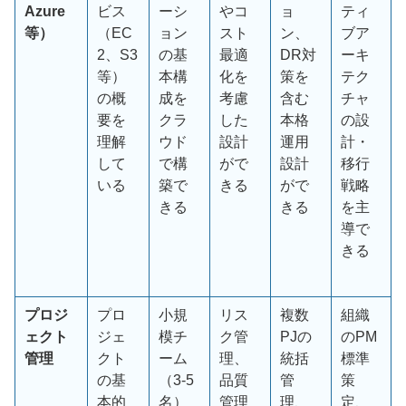
Azure
ビス
ーシ
やコ
ョ
ティ
等）
（
EC
ョン
スト
ン、
ブア
2
、
S3
の基
最適
DR
対
ーキ
等）
本構
化を
策を
テク
の概
成を
考慮
含む
チャ
要を
クラ
した
本格
の設
理解
ウド
設計
運用
計・
して
で構
がで
設計
移行
いる
築で
きる
がで
戦略
きる
きる
を主
導で
きる
プロジ
プロ
小規
リス
複数
組織
ェクト
ジェ
模チ
ク管
PJ
の
の
PM
管理
クト
ーム
理、
統括
標準
の基
（
3-5
品質
管
策
本的
名）
管理
理、
定、