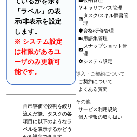
ているかを示す
役割管理
badge
キャリアパス管理
alt_route
「ラベル」の表
タスク/スキル辞書管
list_alt
示/非表示を設定
理
します。
資格/研修管理
shield
用語集管理
menu_book
※ システム設定
スナップショット管
photo_camera
は権限があるユ
理
ーザのみ更新可
システム設定
settings
能です。
導入・ご契約について
ご契約について
よくある質問
その他
自己評価で役割を絞り
サービス利用規約
込んだ際、タスクの各
個人情報の取り扱い
項目に以下のようなラ
ベルを表示するかどう
かを設定できます。