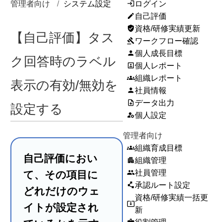
管理者向け
システム設定
ログイン
login
自己評価
edit
資格/研修実績更新
verified_user
【自己評価】タス
ワークフロー確認
gavel
個人成長目標
person
ク回答時のラベル
個人レポート
portrait
組織レポート
groups
表示の有効/無効を
社員情報
person
データ出力
upload_file
設定する
個人設定
manage_accounts
管理者向け
組織育成目標
groups
自己評価におい
組織管理
apartment
社員管理
people
て、その項目に
承認ルート設定
polyline
どれだけのウェ
資格/研修実績一括更
system_update_alt
イトが設定され
新