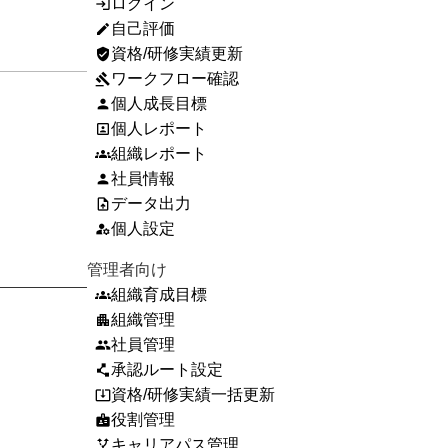
ログイン
login
自己評価
edit
資格/研修実績更新
verified_user
ワークフロー確認
gavel
個人成長目標
person
個人レポート
portrait
組織レポート
groups
社員情報
person
データ出力
upload_file
個人設定
manage_accounts
管理者向け
組織育成目標
groups
組織管理
apartment
社員管理
people
承認ルート設定
polyline
資格/研修実績一括更新
system_update_alt
役割管理
badge
キャリアパス管理
alt_route