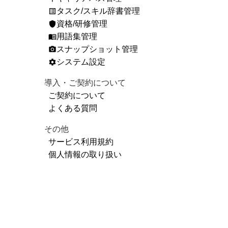
タスク/スキル辞書管理
list_alt
資格/研修管理
shield
用語集管理
menu_book
スナップショット管理
photo_camera
システム設定
settings
導入・ご契約について
ご契約について
よくある質問
その他
サービス利用規約
個人情報の取り扱い